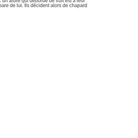
: un arbre qui déborde de fruit est à leur
pare de lui. Ils décident alors de chapard