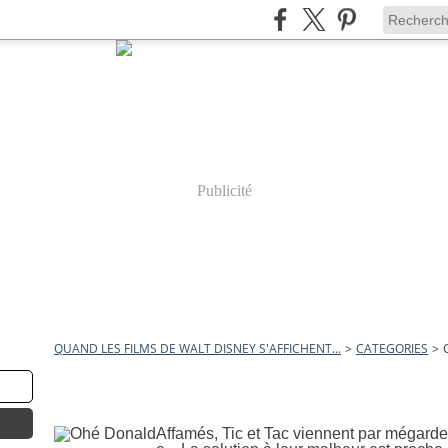
Publicité
QUAND LES FILMS DE WALT DISNEY S'AFFICHENT...
>
CATEGORIES
>
chips ahoy
17 septembre 2011
Ohé Donald
Affamés, Tic et Tac viennent par mégarde