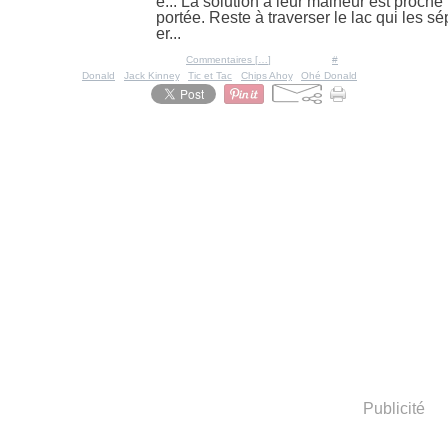
e... La solution à leur malheur est proche 
portée. Reste à traverser le lac qui les sé
er...
Posté par Ratigan à 19:48 -
Commentaires [
…
]
- Permalien [
#
]
Tags:
Donald
,
Jack Kinney
,
Tic et Tac
,
Chips Ahoy
,
Ohé Donald
Publicité