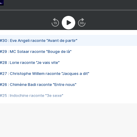
#30 : Eve Angeli raconte "Avant de partir"
#29 : MC Solaar raconte "Bouge de là"
28 : Lorie raconte "Je vais vite"
#27 : Christophe Willem raconte "Jacques a dit"
#26 : Chimène Badi raconte "Entre nous"
#25 : Indochine raconte "3e sexe"
#24 : Zaho raconte "C'est chelou"
#23 : Patrick Bruel raconte "Au café des délices"
#22 : Kyo raconte "Le chemin"