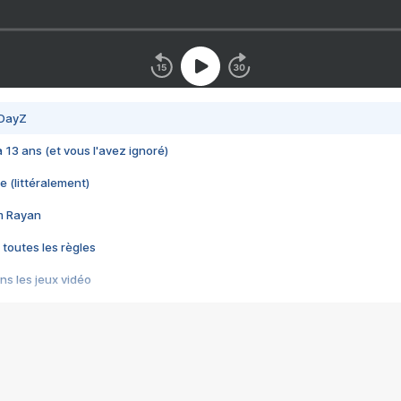
 DayZ
 a 13 ans (et vous l'avez ignoré)
e (littéralement)
im Rayan
 toutes les règles
s les jeux vidéo
us choquant de Rockstar ? - Le scandale BULLY
e plus moche de Steam
du RÊVE tourne au CAUCHEMAR