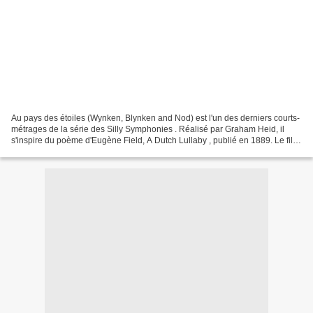
Au pays des étoiles (Wynken, Blynken and Nod) est l'un des derniers courts-
métrages de la série des Silly Symphonies . Réalisé par Graham Heid, il
s'inspire du poème d'Eugène Field, A Dutch Lullaby , publié en 1889. Le film
raconte l'histoire de trois...