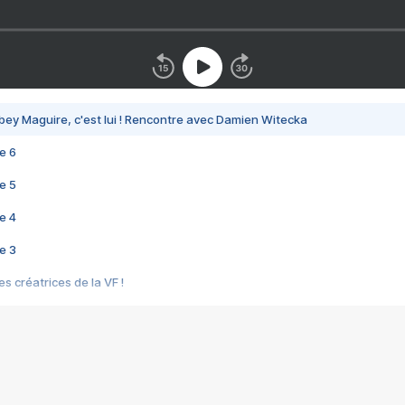
bey Maguire, c'est lui ! Rencontre avec Damien Witecka
e 6
e 5
e 4
e 3
s créatrices de la VF !
e 2
e 1
e Mektoub My Love arrive enfin ! Rencontre avec Shaïn Boumedine et Sal