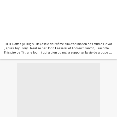
1001 Pattes (A Bug's Life) est le deuxième film d'animation des studios Pixar
, après Toy Story . Réalisé par John Lasseter et Andrew Stanton, il raconte
l'histoire de Tilt, une fourmi qui a bien du mal à supporter la vie de groupe et
les règles strictes...