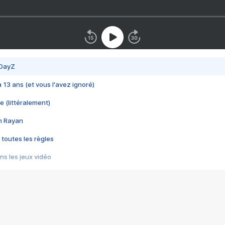
 DayZ
 a 13 ans (et vous l'avez ignoré)
e (littéralement)
im Rayan
 toutes les règles
s les jeux vidéo
us choquant de Rockstar ? - Le scandale BULLY
e plus moche de Steam
du RÊVE tourne au CAUCHEMAR