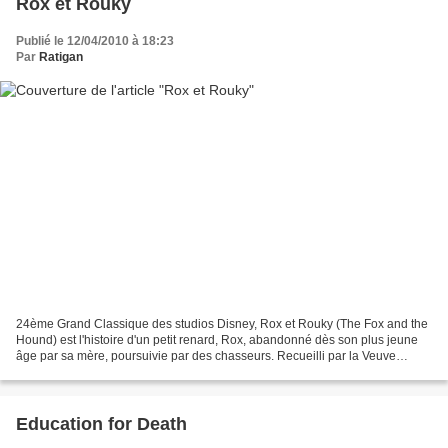
Rox et Rouky
Publié le 12/04/2010 à 18:23
Par
Ratigan
24ème Grand Classique des studios Disney, Rox et Rouky (The Fox and the
Hound) est l'histoire d'un petit renard, Rox, abandonné dès son plus jeune
âge par sa mère, poursuivie par des chasseurs. Recueilli par la Veuve
Tartine, une gentille vieille fermière,...
Education for Death