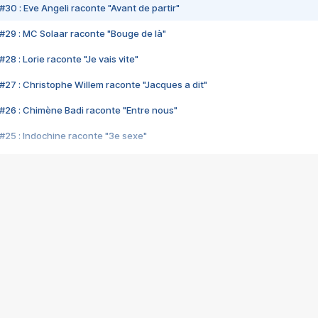
#30 : Eve Angeli raconte "Avant de partir"
#29 : MC Solaar raconte "Bouge de là"
28 : Lorie raconte "Je vais vite"
#27 : Christophe Willem raconte "Jacques a dit"
#26 : Chimène Badi raconte "Entre nous"
#25 : Indochine raconte "3e sexe"
#24 : Zaho raconte "C'est chelou"
#23 : Patrick Bruel raconte "Au café des délices"
#22 : Kyo raconte "Le chemin"
#21 : Nolwenn Leroy raconte "Cassé"
#20 : Patrick Hernandez raconte "Born to be alive"
#19 : Lorie raconte "Près de moi"
#18 : Michael Jones raconte "A nos actes manqués" (avec Jean-Jacque