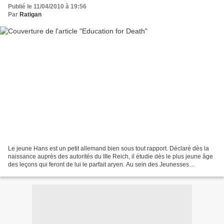
Publié le 11/04/2010 à 19:56
Par
Ratigan
Le jeune Hans est un petit allemand bien sous tout rapport. Déclaré dès la
naissance auprès des autorités du IIIe Reich, il étudie dès le plus jeune âge
des leçons qui feront de lui le parfait aryen. Au sein des Jeunesses
Hitlériennes, et au fil des pages...