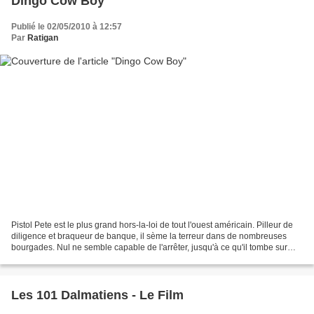
Dingo Cow Boy
Publié le 02/05/2010 à 12:57
Par
Ratigan
Pistol Pete est le plus grand hors-la-loi de tout l'ouest américain. Pilleur de
diligence et braqueur de banque, il sème la terreur dans de nombreuses
bourgades. Nul ne semble capable de l'arrêter, jusqu'à ce qu'il tombe sur
Dingo, cow-boy solitaire qui,...
Les 101 Dalmatiens - Le Film