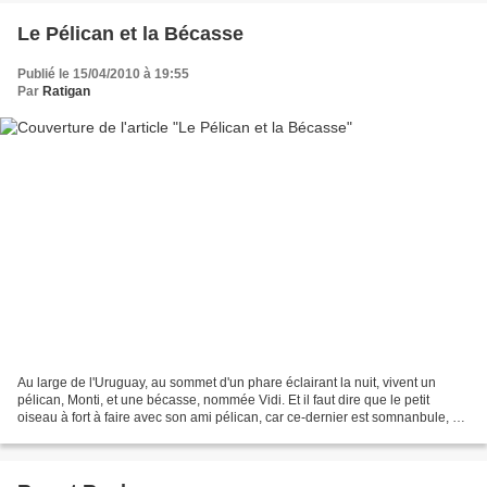
Le Pélican et la Bécasse
Publié le 15/04/2010 à 19:55
Par
Ratigan
Au large de l'Uruguay, au sommet d'un phare éclairant la nuit, vivent un
pélican, Monti, et une bécasse, nommée Vidi. Et il faut dire que le petit
oiseau à fort à faire avec son ami pélican, car ce-dernier est somnanbule, et
chaque nuit, il rêve qu'il...