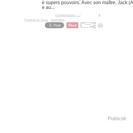
e supers pouvoirs. Avec son maître, Jack (A
e au...
Posté par Ratigan à 12:53 -
Commentaires [
…
]
- Permalien [
#
]
Tags:
Frederik du Chau
,
Underdog
Publicité