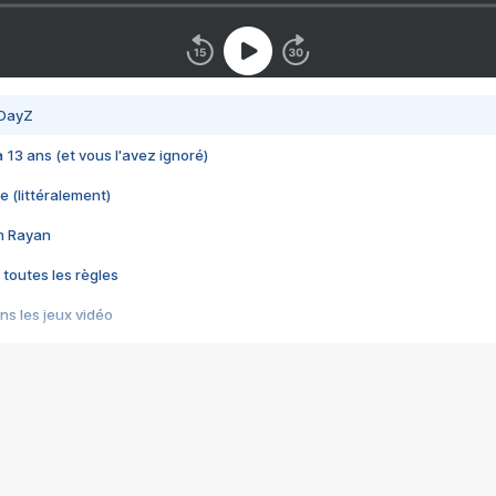
 DayZ
 a 13 ans (et vous l'avez ignoré)
e (littéralement)
im Rayan
 toutes les règles
s les jeux vidéo
us choquant de Rockstar ? - Le scandale BULLY
e plus moche de Steam
du RÊVE tourne au CAUCHEMAR
pendant 8 heures