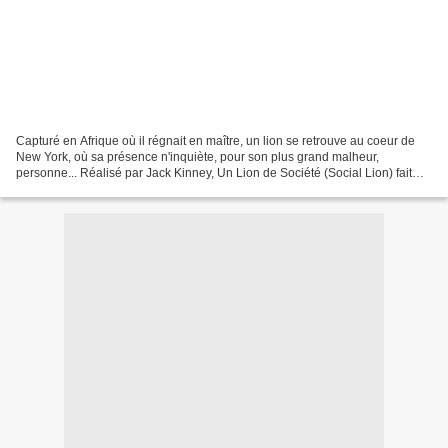
Capturé en Afrique où il régnait en maître, un lion se retrouve au coeur de
New York, où sa présence n'inquiète, pour son plus grand malheur,
personne... Réalisé par Jack Kinney, Un Lion de Société (Social Lion) fait
partie de ces courts-métrages spéciaux...