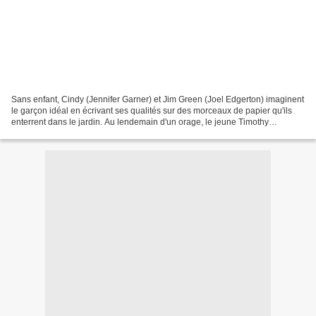
Sans enfant, Cindy (Jennifer Garner) et Jim Green (Joel Edgerton) imaginent
le garçon idéal en écrivant ses qualités sur des morceaux de papier qu'ils
enterrent dans le jardin. Au lendemain d'un orage, le jeune Timothy
(Cameron C.J. Adams), âgé de 10...