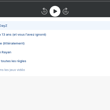
 DayZ
 a 13 ans (et vous l'avez ignoré)
e (littéralement)
im Rayan
 toutes les règles
s les jeux vidéo
us choquant de Rockstar ? - Le scandale BULLY
e plus moche de Steam
du RÊVE tourne au CAUCHEMAR
pendant 8 heures