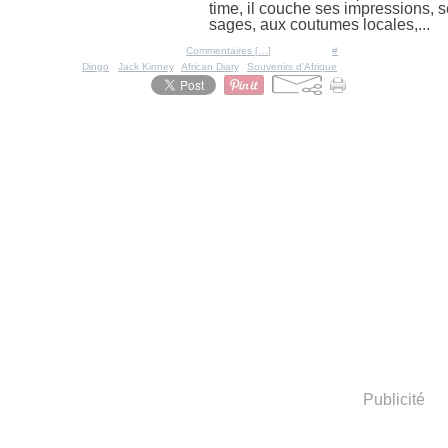
time, il couche ses impressions, 
sages, aux coutumes locales,...
Posté par Ratigan à 13:36 -
Commentaires [
…
]
- Permalien [
#
]
Tags:
Dingo
,
Jack Kinney
,
African Diary
,
Souvenirs d'Afrique
Publicité