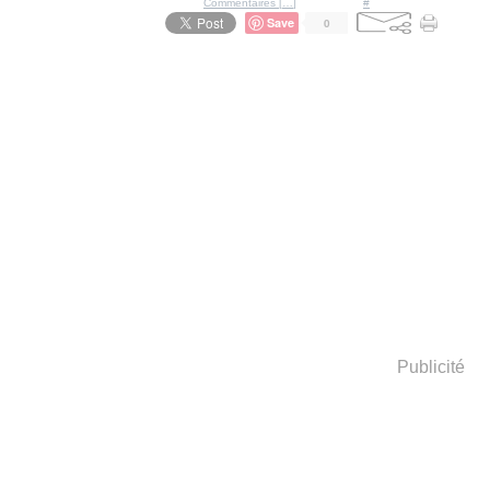
Posté par Ratigan à 12:46 -
Commentaires [
…
]
- Permalien [
#
]
Save
0
Publicité