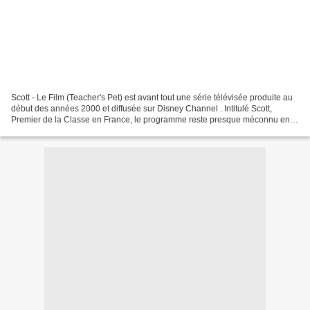
Scott - Le Film (Teacher's Pet) est avant tout une série télévisée produite au
début des années 2000 et diffusée sur Disney Channel . Intitulé Scott,
Premier de la Classe en France, le programme reste presque méconnu en
France, où il n'a jamais profité...