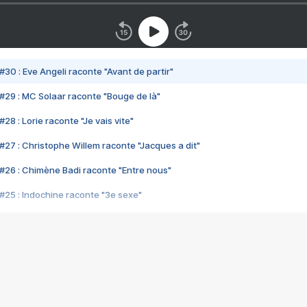
#30 : Eve Angeli raconte "Avant de partir"
#29 : MC Solaar raconte "Bouge de là"
28 : Lorie raconte "Je vais vite"
#27 : Christophe Willem raconte "Jacques a dit"
#26 : Chimène Badi raconte "Entre nous"
#25 : Indochine raconte "3e sexe"
#24 : Zaho raconte "C'est chelou"
#23 : Patrick Bruel raconte "Au café des délices"
#22 : Kyo raconte "Le chemin"
#21 : Nolwenn Leroy raconte "Cassé"