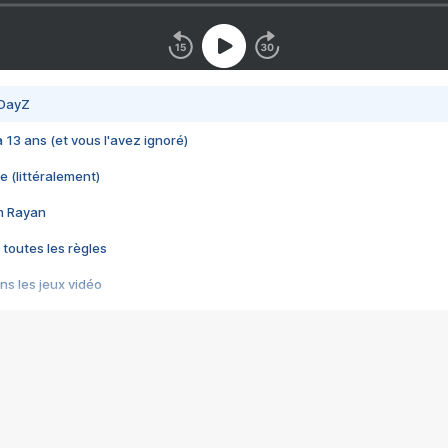
 DayZ
 a 13 ans (et vous l'avez ignoré)
e (littéralement)
im Rayan
 toutes les règles
s les jeux vidéo
us choquant de Rockstar ? - Le scandale BULLY
e plus moche de Steam
du RÊVE tourne au CAUCHEMAR
pendant 8 heures