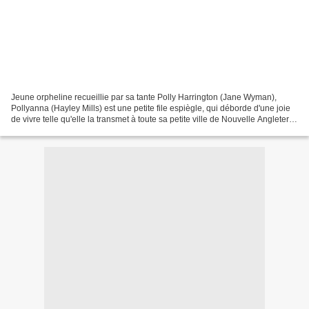
Jeune orpheline recueillie par sa tante Polly Harrington (Jane Wyman),
Pollyanna (Hayley Mills) est une petite file espiègle, qui déborde d'une joie
de vivre telle qu'elle la transmet à toute sa petite ville de Nouvelle Angleterre
, changeant bientôt...