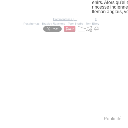
enirs. Alors qu'el
rincesse indienne
tleman anglais, ve
Posté par Ratigan à 12:02 -
Commentaires [
…
]
- Permalien [
#
]
Tags:
Pocahontas
,
Bradley Raymond
,
ToonStudio
,
Tom Ellery
Publicité