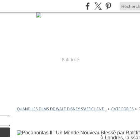
Publicité
QUAND LES FILMS DE WALT DISNEY S'AFFICHENT...
>
CATEGORIES
>
1 novembre 2011
Pocahontas II : Un Monde No
Blessé par Ratclif
à Londres, laissa