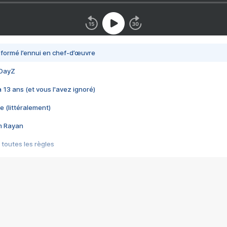
nsformé l’ennui en chef-d’œuvre
 DayZ
 a 13 ans (et vous l'avez ignoré)
e (littéralement)
im Rayan
 toutes les règles
s les jeux vidéo
us choquant de Rockstar ? - Le scandale BULLY
e plus moche de Steam
du RÊVE tourne au CAUCHEMAR