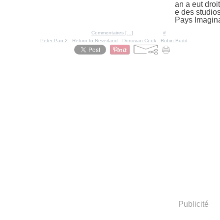
an a eut droit
e des studios
Pays Imagina
Posté par Ratigan à 20:01 -
Commentaires [
…
]
- Permalien [
#
]
Tags:
Peter Pan 2
,
Return to Neverland
,
Donovan Cook
,
Robin Budd
Publicité