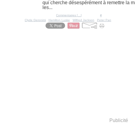
qui cherche désespérément à remettre la m
les...
Posté par Ratigan à 09:53 -
Commentaires [
…
]
- Permalien [
#
]
Tags:
Clyde Geronimi
,
Hamilton Luske
,
Wilfred Jackson
,
Peter Pan
Publicité