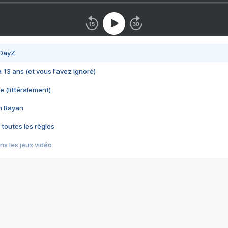
 DayZ
 a 13 ans (et vous l'avez ignoré)
e (littéralement)
im Rayan
 toutes les règles
s les jeux vidéo
us choquant de Rockstar ? - Le scandale BULLY
e plus moche de Steam
du RÊVE tourne au CAUCHEMAR
pendant 8 heures