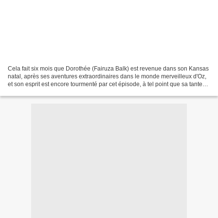
Cela fait six mois que Dorothée (Fairuza Balk) est revenue dans son Kansas
natal, après ses aventures extraordinaires dans le monde merveilleux d'Oz,
et son esprit est encore tourmenté par cet épisode, à tel point que sa tante
Em (Piper Laurie) décide...