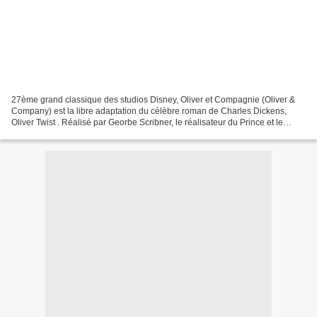
27ème grand classique des studios Disney, Oliver et Compagnie (Oliver &
Company) est la libre adaptation du célèbre roman de Charles Dickens,
Oliver Twist . Réalisé par Georbe Scribner, le réalisateur du Prince et le
Pauvre , le film prend place au coeur...