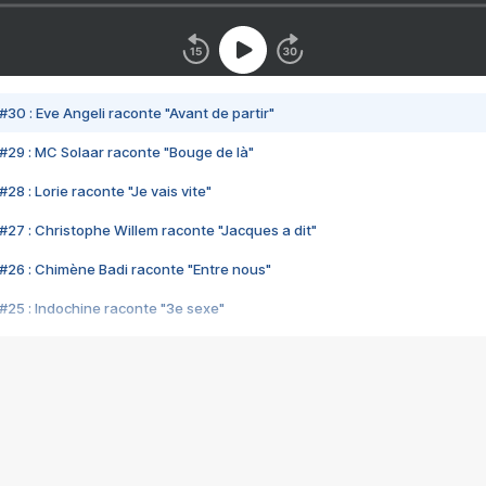
#30 : Eve Angeli raconte "Avant de partir"
#29 : MC Solaar raconte "Bouge de là"
28 : Lorie raconte "Je vais vite"
#27 : Christophe Willem raconte "Jacques a dit"
#26 : Chimène Badi raconte "Entre nous"
#25 : Indochine raconte "3e sexe"
#24 : Zaho raconte "C'est chelou"
#23 : Patrick Bruel raconte "Au café des délices"
#22 : Kyo raconte "Le chemin"
#21 : Nolwenn Leroy raconte "Cassé"