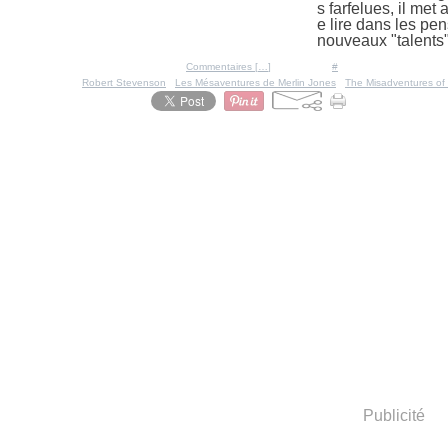
s farfelues, il met
e lire dans les pen
nouveaux "talents",
Posté par Ratigan à 13:53 -
Commentaires [
…
]
- Permalien [
#
]
Tags:
Robert Stevenson
,
Les Mésaventures de Merlin Jones
,
The Misadventures of 
Publicité