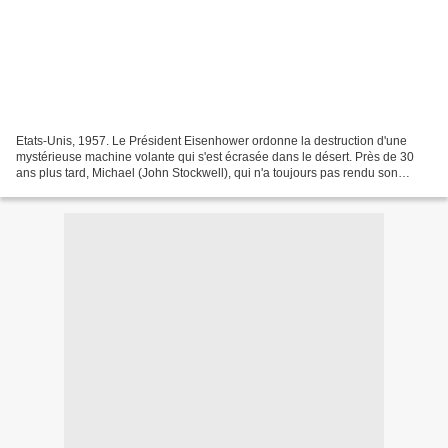
Etats-Unis, 1957. Le Président Eisenhower ordonne la destruction d'une
mystérieuse machine volante qui s'est écrasée dans le désert. Près de 30
ans plus tard, Michael (John Stockwell), qui n'a toujours pas rendu son
devoir de science, profite d'un rendez-vous...