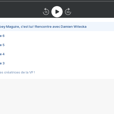
bey Maguire, c'est lui ! Rencontre avec Damien Witecka
e 6
e 5
e 4
e 3
s créatrices de la VF !
e 2
e 1
e Mektoub My Love arrive enfin ! Rencontre avec Shaïn Boumedine et Sal
i : après Toni en famille