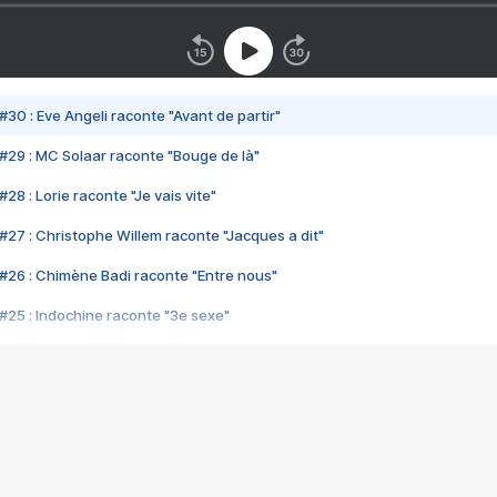
#30 : Eve Angeli raconte "Avant de partir"
#29 : MC Solaar raconte "Bouge de là"
28 : Lorie raconte "Je vais vite"
#27 : Christophe Willem raconte "Jacques a dit"
#26 : Chimène Badi raconte "Entre nous"
#25 : Indochine raconte "3e sexe"
#24 : Zaho raconte "C'est chelou"
#23 : Patrick Bruel raconte "Au café des délices"
#22 : Kyo raconte "Le chemin"
#21 : Nolwenn Leroy raconte "Cassé"