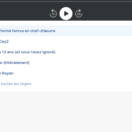
nsformé l’ennui en chef-d’œuvre
 DayZ
 a 13 ans (et vous l'avez ignoré)
e (littéralement)
im Rayan
 toutes les règles
s les jeux vidéo
us choquant de Rockstar ? - Le scandale BULLY
e plus moche de Steam
du RÊVE tourne au CAUCHEMAR