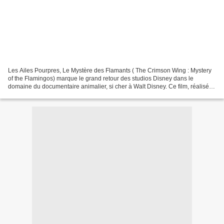
Les Ailes Pourpres, Le Mystère des Flamants ( The Crimson Wing : Mystery
of the Flamingos) marque le grand retour des studios Disney dans le
domaine du documentaire animalier, si cher à Walt Disney. Ce film, réalisé
par Matthew Aeberhard et Leander Ward...