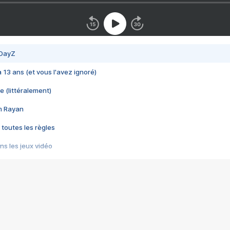
 DayZ
 a 13 ans (et vous l'avez ignoré)
e (littéralement)
im Rayan
 toutes les règles
s les jeux vidéo
us choquant de Rockstar ? - Le scandale BULLY
e plus moche de Steam
du RÊVE tourne au CAUCHEMAR
pendant 8 heures