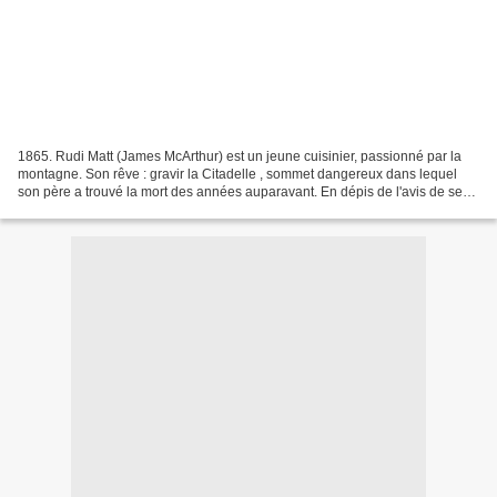
1865. Rudi Matt (James McArthur) est un jeune cuisinier, passionné par la
montagne. Son rêve : gravir la Citadelle , sommet dangereux dans lequel
son père a trouvé la mort des années auparavant. En dépis de l'avis de ses
proches, il décide de se lancer...