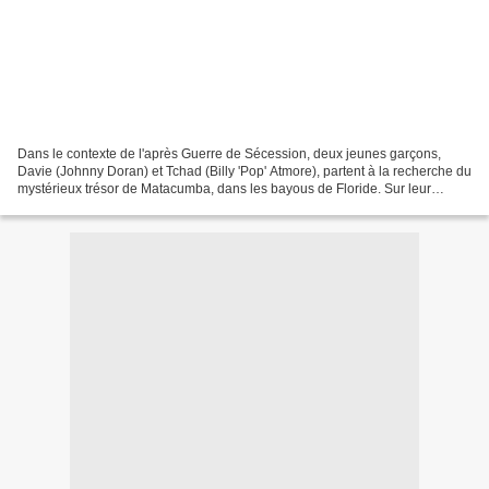
Dans le contexte de l'après Guerre de Sécession, deux jeunes garçons,
Davie (Johnny Doran) et Tchad (Billy 'Pop' Atmore), partent à la recherche du
mystérieux trésor de Matacumba, dans les bayous de Floride. Sur leur
chemin, ils font la connaissance du...