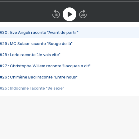
#30 : Eve Angeli raconte "Avant de partir"
#29 : MC Solaar raconte "Bouge de là"
28 : Lorie raconte "Je vais vite"
#27 : Christophe Willem raconte "Jacques a dit"
#26 : Chimène Badi raconte "Entre nous"
#25 : Indochine raconte "3e sexe"
#24 : Zaho raconte "C'est chelou"
#23 : Patrick Bruel raconte "Au café des délices"
#22 : Kyo raconte "Le chemin"
#21 : Nolwenn Leroy raconte "Cassé"