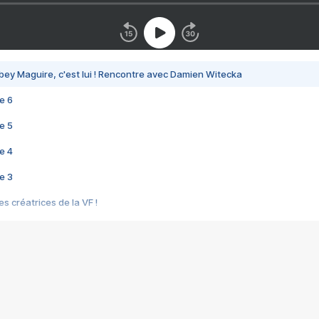
bey Maguire, c'est lui ! Rencontre avec Damien Witecka
e 6
e 5
e 4
e 3
s créatrices de la VF !
e 2
e 1
e Mektoub My Love arrive enfin ! Rencontre avec Shaïn Boumedine et Sal
i : après Toni en famille