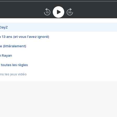
 DayZ
 a 13 ans (et vous l'avez ignoré)
e (littéralement)
im Rayan
 toutes les règles
s les jeux vidéo
us choquant de Rockstar ? - Le scandale BULLY
e plus moche de Steam
du RÊVE tourne au CAUCHEMAR
pendant 8 heures