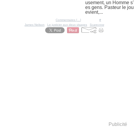
usement, un Homme s'e
es gens. Pasteur le jo
evient,...
Posté par Ratigan à 20:06 -
Commentaires [
…
]
- Permalien [
#
]
Tags:
James Neilson
,
Le justicier aux deux visages
,
Scarecrow
Publicité