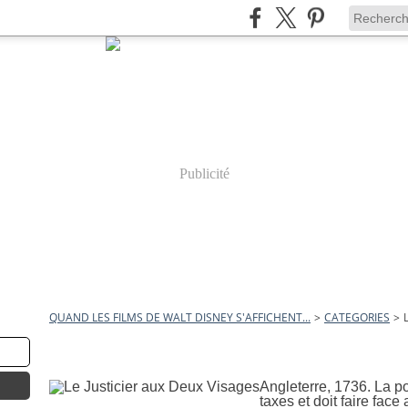
Publicité
QUAND LES FILMS DE WALT DISNEY S'AFFICHENT...
>
CATEGORIES
>
22 janvier 2009
Le Justicier aux Deux Visa
Angleterre, 1736. La p
taxes et doit faire fac