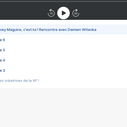
bey Maguire, c'est lui ! Rencontre avec Damien Witecka
e 6
e 5
e 4
e 3
s créatrices de la VF !
e 2
e 1
e Mektoub My Love arrive enfin ! Rencontre avec Shaïn Boumedine et Sal
i : après Toni en famille