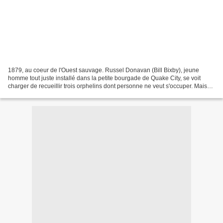
1879, au coeur de l'Ouest sauvage. Russel Donavan (Bill Bixby), jeune
homme tout juste installé dans la petite bourgade de Quake City, se voit
charger de recueillir trois orphelins dont personne ne veut s'occuper. Mais
lorsqu'après un tremblement de terre,...