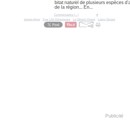
bitat naturel de plusieurs espèces d
de la région... En...
Posté par Ratigan à 09:42 -
Commentaires [
…
]
- Permalien [
#
]
Tags:
James Algar
,
True Life Adventures
,
Le Désert Vivant
,
Living Desert
Publicité