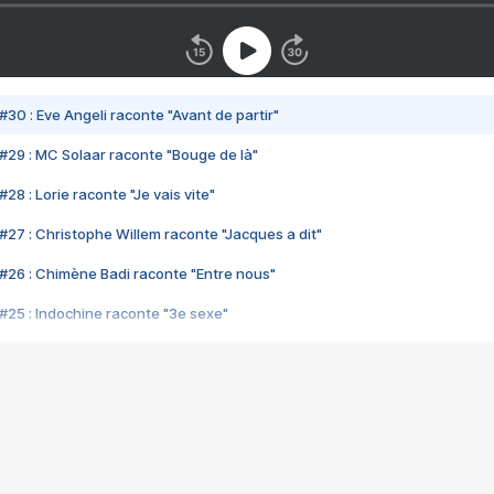
#30 : Eve Angeli raconte "Avant de partir"
#29 : MC Solaar raconte "Bouge de là"
28 : Lorie raconte "Je vais vite"
#27 : Christophe Willem raconte "Jacques a dit"
#26 : Chimène Badi raconte "Entre nous"
#25 : Indochine raconte "3e sexe"
#24 : Zaho raconte "C'est chelou"
#23 : Patrick Bruel raconte "Au café des délices"
#22 : Kyo raconte "Le chemin"
#21 : Nolwenn Leroy raconte "Cassé"