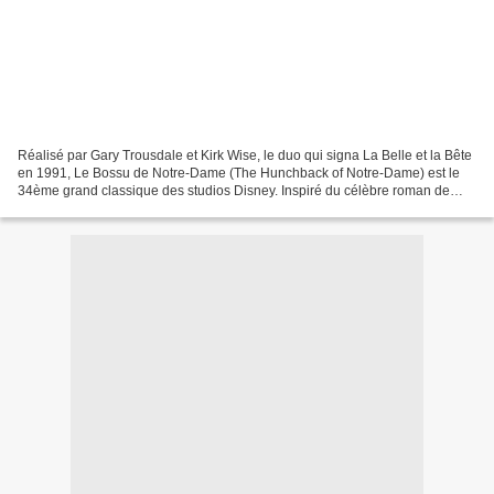
Réalisé par Gary Trousdale et Kirk Wise, le duo qui signa La Belle et la Bête
en 1991, Le Bossu de Notre-Dame (The Hunchback of Notre-Dame) est le
34ème grand classique des studios Disney. Inspiré du célèbre roman de
Victor Hugo, Notre-Dame de Paris ,...