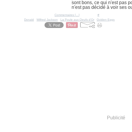
sont bons, ce qui n'est pas p
n'est pas décidé à voir ses oua
Posté par Ratigan à 19:11 -
Commentaires [
…
]
- Permalien [
#
]
Tags:
Donald
,
Wilfred Jackson
,
La Poule aux Oeufs d'Or
,
Golden Eggs
Publicité