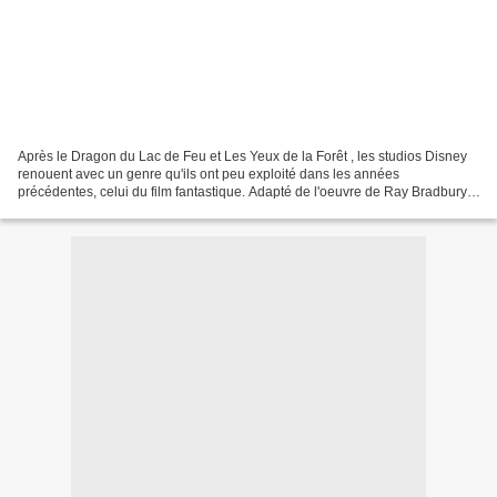
Après le Dragon du Lac de Feu et Les Yeux de la Forêt , les studios Disney
renouent avec un genre qu'ils ont peu exploité dans les années
précédentes, celui du film fantastique. Adapté de l'oeuvre de Ray Bradbury,
qui en signe le scénario, le film prend...