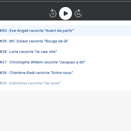
#30 : Eve Angeli raconte "Avant de partir"
#29 : MC Solaar raconte "Bouge de là"
28 : Lorie raconte "Je vais vite"
#27 : Christophe Willem raconte "Jacques a dit"
#26 : Chimène Badi raconte "Entre nous"
#25 : Indochine raconte "3e sexe"
#24 : Zaho raconte "C'est chelou"
#23 : Patrick Bruel raconte "Au café des délices"
#22 : Kyo raconte "Le chemin"
#21 : Nolwenn Leroy raconte "Cassé"