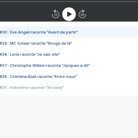
#30 : Eve Angeli raconte "Avant de partir"
#29 : MC Solaar raconte "Bouge de là"
28 : Lorie raconte "Je vais vite"
#27 : Christophe Willem raconte "Jacques a dit"
#26 : Chimène Badi raconte "Entre nous"
#25 : Indochine raconte "3e sexe"
#24 : Zaho raconte "C'est chelou"
#23 : Patrick Bruel raconte "Au café des délices"
#22 : Kyo raconte "Le chemin"
#21 : Nolwenn Leroy raconte "Cassé"