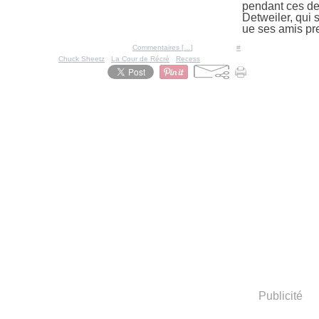
pendant ces deu
Detweiler, qui s
ue ses amis pre
Posté par Ratigan à 18:01 -
Commentaires [
…
]
- Permalien [
#
]
Tags:
Chuck Sheetz
,
La Cour de Récré
,
Recess
Publicité