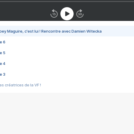
bey Maguire, c'est lui ! Rencontre avec Damien Witecka
e 6
e 5
e 4
e 3
s créatrices de la VF !
e 2
e 1
e Mektoub My Love arrive enfin ! Rencontre avec Shaïn Boumedine et Sal
i : après Toni en famille