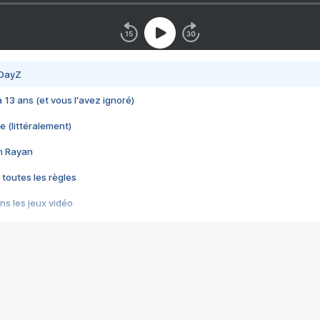
 DayZ
 a 13 ans (et vous l'avez ignoré)
e (littéralement)
im Rayan
 toutes les règles
s les jeux vidéo
us choquant de Rockstar ? - Le scandale BULLY
e plus moche de Steam
du RÊVE tourne au CAUCHEMAR
pendant 8 heures