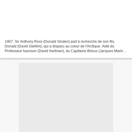
1907. Sir Anthony Ross (Donald Sinden) part à recherche de son fils,
Donald (David Gwillim), qui a disparu au coeur de l'Arctique. Aidé du
Professeur Ivarsson (David Hartman), du Capitaine Brieux (Jacques Marin),
qui met à sa disposition son dirigeable,...