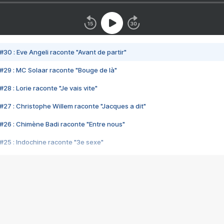
#30 : Eve Angeli raconte "Avant de partir"
#29 : MC Solaar raconte "Bouge de là"
28 : Lorie raconte "Je vais vite"
#27 : Christophe Willem raconte "Jacques a dit"
#26 : Chimène Badi raconte "Entre nous"
#25 : Indochine raconte "3e sexe"
#24 : Zaho raconte "C'est chelou"
#23 : Patrick Bruel raconte "Au café des délices"
#22 : Kyo raconte "Le chemin"
#21 : Nolwenn Leroy raconte "Cassé"