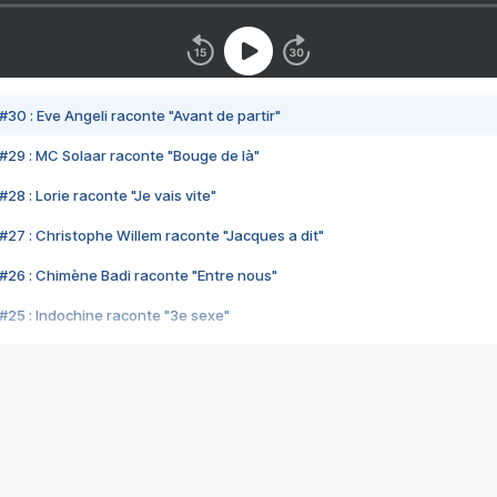
#30 : Eve Angeli raconte "Avant de partir"
#29 : MC Solaar raconte "Bouge de là"
28 : Lorie raconte "Je vais vite"
#27 : Christophe Willem raconte "Jacques a dit"
#26 : Chimène Badi raconte "Entre nous"
#25 : Indochine raconte "3e sexe"
#24 : Zaho raconte "C'est chelou"
#23 : Patrick Bruel raconte "Au café des délices"
#22 : Kyo raconte "Le chemin"
#21 : Nolwenn Leroy raconte "Cassé"