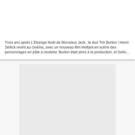
Trois ans après L'Etrange Noël de Monsieur Jack , le duo Tim Burton / Henri
Sellick revint au cinéma, avec un nouveau film mettant en scène des
personnages en pâte à modeler. Burton était alors à la production, et Sellick
à la réalisation. Pour ce deuxième...