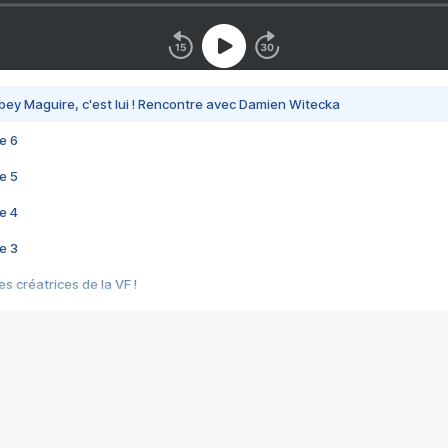
bey Maguire, c'est lui ! Rencontre avec Damien Witecka
e 6
e 5
e 4
e 3
s créatrices de la VF !
e 2
e 1
e Mektoub My Love arrive enfin ! Rencontre avec Shaïn Boumedine et Sal
i : après Toni en famille