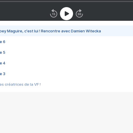
bey Maguire, c'est lui ! Rencontre avec Damien Witecka
e 6
e 5
e 4
e 3
s créatrices de la VF !
e 2
e 1
e Mektoub My Love arrive enfin ! Rencontre avec Shaïn Boumedine et Sal
i : après Toni en famille