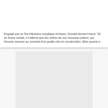
Engagé par un Pat Hibulaire sceptique et hilare, Donald devient riveur. Tel
un brave soldat, il n'attend que les ordres de son nouveau patron, qui
l'envoie oeuvrer au sommet d'un gratte-ciel en construction. Mais quand on a
le vertige et mauvais caractère,...