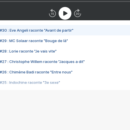
#30 : Eve Angeli raconte "Avant de partir"
#29 : MC Solaar raconte "Bouge de là"
28 : Lorie raconte "Je vais vite"
#27 : Christophe Willem raconte "Jacques a dit"
#26 : Chimène Badi raconte "Entre nous"
#25 : Indochine raconte "3e sexe"
#24 : Zaho raconte "C'est chelou"
#23 : Patrick Bruel raconte "Au café des délices"
#22 : Kyo raconte "Le chemin"
#21 : Nolwenn Leroy raconte "Cassé"