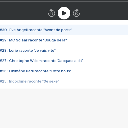
#30 : Eve Angeli raconte "Avant de partir"
#29 : MC Solaar raconte "Bouge de là"
28 : Lorie raconte "Je vais vite"
#27 : Christophe Willem raconte "Jacques a dit"
#26 : Chimène Badi raconte "Entre nous"
#25 : Indochine raconte "3e sexe"
#24 : Zaho raconte "C'est chelou"
#23 : Patrick Bruel raconte "Au café des délices"
#22 : Kyo raconte "Le chemin"
#21 : Nolwenn Leroy raconte "Cassé"