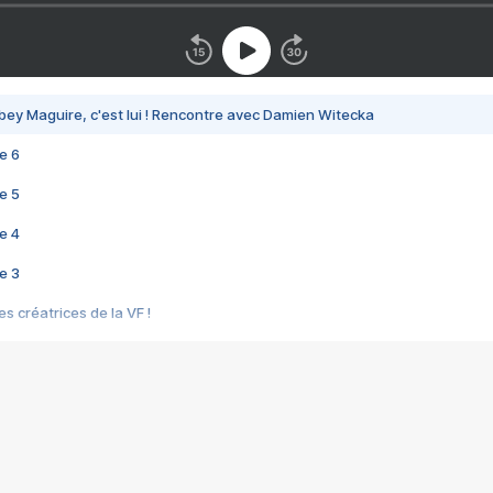
bey Maguire, c'est lui ! Rencontre avec Damien Witecka
e 6
e 5
e 4
e 3
s créatrices de la VF !
e 2
e 1
e Mektoub My Love arrive enfin ! Rencontre avec Shaïn Boumedine et Sal
i : après Toni en famille