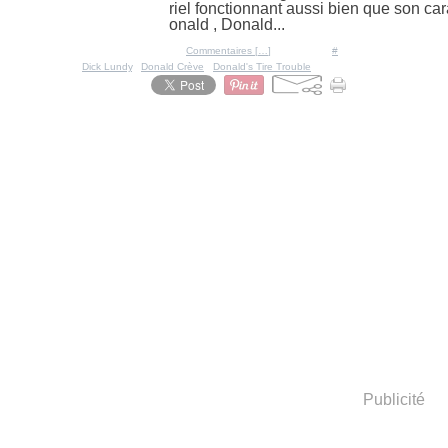
riel fonctionnant aussi bien que son ca
onald , Donald...
Posté par Ratigan à 13:16 -
Commentaires [
…
]
- Permalien [
#
]
Tags:
Dick Lundy
,
Donald Crève
,
Donald's Tire Trouble
Publicité