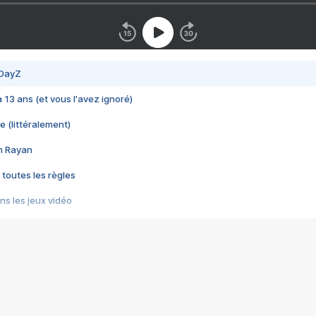
 DayZ
 a 13 ans (et vous l'avez ignoré)
e (littéralement)
im Rayan
 toutes les règles
s les jeux vidéo
us choquant de Rockstar ? - Le scandale BULLY
e plus moche de Steam
du RÊVE tourne au CAUCHEMAR
pendant 8 heures