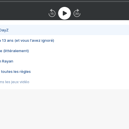
 DayZ
 a 13 ans (et vous l'avez ignoré)
e (littéralement)
im Rayan
 toutes les règles
s les jeux vidéo
us choquant de Rockstar ? - Le scandale BULLY
e plus moche de Steam
du RÊVE tourne au CAUCHEMAR
pendant 8 heures