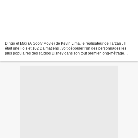
Dingo et Max (A Goofy Movie) de Kevin Lima, le réalisateur de Tarzan , Il
était une Fois et 102 Dalmatiens , voit débouler l'un des personnages les
plus populaires des studios Disney dans son tout premier long-métrage
d'animation (si on exclu Coquin de...