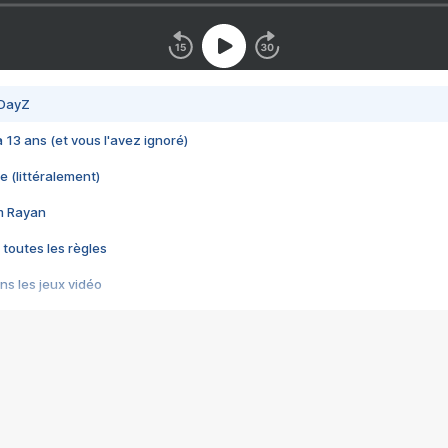
 DayZ
 a 13 ans (et vous l'avez ignoré)
e (littéralement)
im Rayan
 toutes les règles
s les jeux vidéo
us choquant de Rockstar ? - Le scandale BULLY
e plus moche de Steam
du RÊVE tourne au CAUCHEMAR
pendant 8 heures