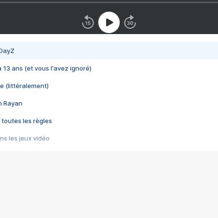
 DayZ
 a 13 ans (et vous l'avez ignoré)
e (littéralement)
im Rayan
 toutes les règles
s les jeux vidéo
us choquant de Rockstar ? - Le scandale BULLY
e plus moche de Steam
du RÊVE tourne au CAUCHEMAR
pendant 8 heures